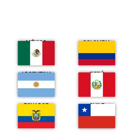
MÉXICO
COLOMBIA
ARGENTINA
PERÚ
ECUADOR
CHILE