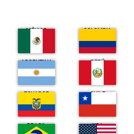
MÉXICO
COLOMBIA
ARGENTINA
PERÚ
ECUADOR
CHILE
BRASIL
USA