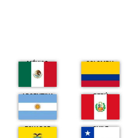
MÉXICO
COLOMBIA
ARGENTINA
PERÚ
ECUADOR
CHILE