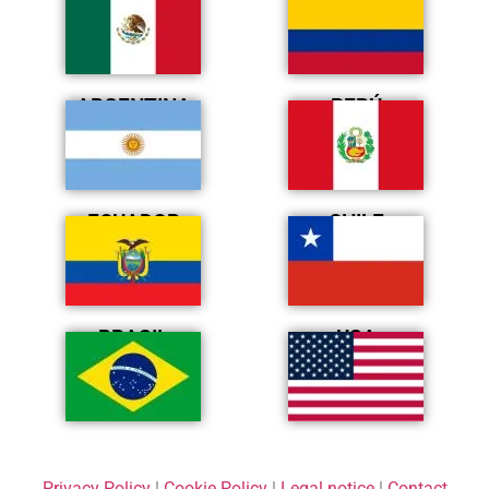
ARGENTINA
PERÚ
ECUADOR
CHILE
BRASIL
USA
Privacy Policy
|
Cookie Policy
|
Legal notice
|
Contact