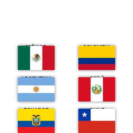
MÉXICO
COLOMBIA
ARGENTINA
PERÚ
ECUADOR
CHILE