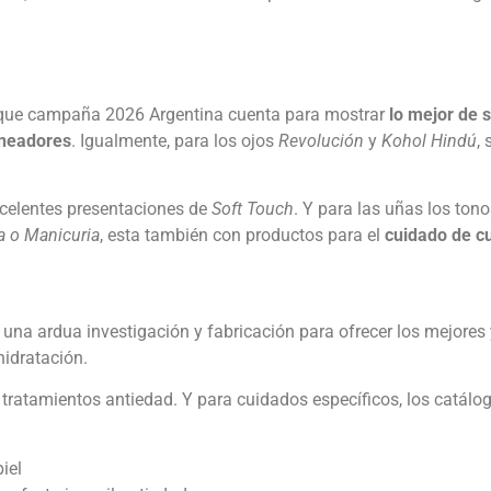
ique campaña 2026 Argentina cuenta para mostrar
lo mejor de 
lineadores
. Igualmente, para los ojos
Revolución
y
Kohol Hindú
,
xcelentes presentaciones de
Soft Touch
. Y para las uñas los ton
a o Manicuria
, esta también con productos para el
cuidado de c
 una ardua investigación y fabricación para ofrecer los mejore
idratación.
 tratamientos antiedad. Y para cuidados específicos, los catá
iel