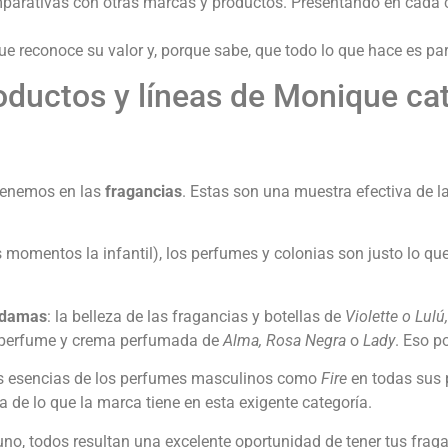
mparativas con otras marcas y productos. Presentando en cada 
 reconoce su valor y, porque sabe, que todo lo que hace es para
oductos y líneas de Monique ca
 tenemos en las
fragancias
. Estas son una muestra efectiva de l
 momentos la infantil), los perfumes y colonias son justo lo que
 damas
: la belleza de las fragancias y botellas de
Violette o Lulú
e perfume y crema perfumada de
Alma, Rosa Negra
o
Lady
. Eso p
las esencias de los perfumes masculinos como
Fire
en todas sus 
de lo que la marca tiene en esta exigente categoría.
no, todos resultan una excelente oportunidad de tener tus fragan