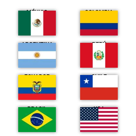
MÉXICO
COLOMBIA
ARGENTINA
PERÚ
ECUADOR
CHILE
BRASIL
USA