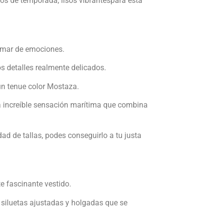
os de temporada, lisos vibrantespara esta
n mar de emociones.
os detalles realmente delicados.
 un tenue color Mostaza.
na increíble sensación marítima que combina
dad de tallas, podes conseguirlo a tu justa
e fascinante vestido.
siluetas ajustadas y holgadas que se