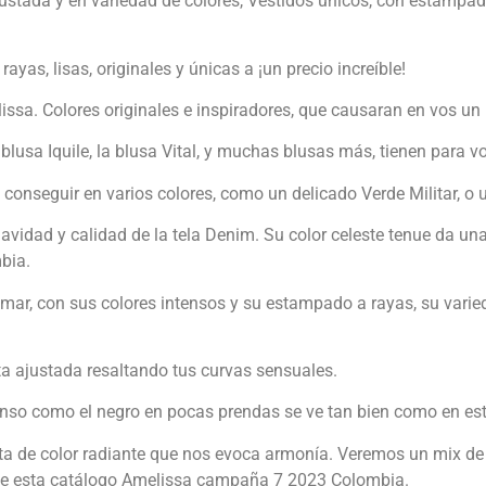
ustada y en variedad de colores, Vestidos únicos, con estampad
yas, lisas, originales y únicas a ¡un precio increíble!
ssa. Colores originales e inspiradores, que causaran en vos u
a blusa Iquile, la blusa Vital, y muchas blusas más, tienen para v
 conseguir en varios colores, como un delicado Verde Militar, o
uavidad y calidad de la tela Denim. Su color celeste tenue da u
bia.
l mar, con sus colores intensos y su estampado a rayas, su varie
eta ajustada resaltando tus curvas sensuales.
tenso como el negro en pocas prendas se ve tan bien como en est
a de color radiante que nos evoca armonía. Veremos un mix de 
 de esta catálogo Amelissa campaña 7 2023 Colombia.