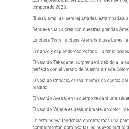
Los mejores blusones Boho, con silueta semi-aj
temporada 2023.
Blusas amplias, semi-ajustadas, estampadas, a ra
Renueva tus colores con nuestras prendas Ameli
La blusa Tiara, la blusa Atom, la blusa Lurex, l
El nuevo y esplendoroso vestido Halter lo podes
El vestido Takada te sorprenderá debido a la s
perfecto con el verano de nuestra amada Colom
El vestido Chrissie, es realmente una caricia de
medida!
El vestido Avana, en tu cuerpo te dará una silu
El vestido Valerie es deslumbrante, un color in
En esta nueva tendencia encontramos una palet
complementan para exaltar los nuevos outfits