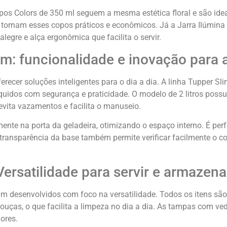
s Colors de 350 ml seguem a mesma estética floral e são idea
 tornam esses copos práticos e econômicos. Já a Jarra Ilúmina
legre e alça ergonômica que facilita o servir.
im: funcionalidade e inovação para a
recer soluções inteligentes para o dia a dia. A linha Tupper Sli
quidos com segurança e praticidade. O modelo de 2 litros possu
vita vazamentos e facilita o manuseio.
ente na porta da geladeira, otimizando o espaço interno. É per
A transparência da base também permite verificar facilmente o
Versatilidade para servir e armazena
m desenvolvidos com foco na versatilidade. Todos os itens são
ouças, o que facilita a limpeza no dia a dia. As tampas com v
ores.