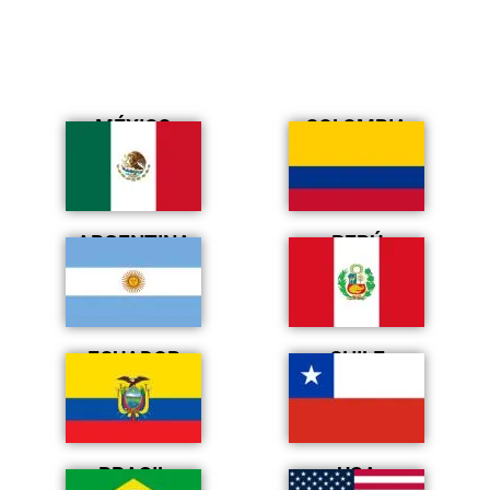
MÉXICO
COLOMBIA
ARGENTINA
PERÚ
ECUADOR
CHILE
BRASIL
USA