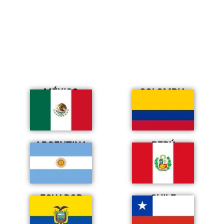
MÉXICO
COLOMBIA
ARGENTINA
PERÚ
ECUADOR
CHILE