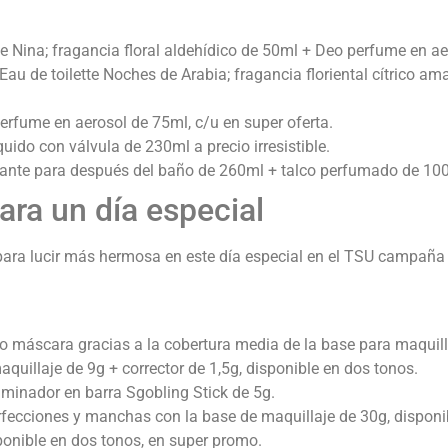
tte Nina; fragancia floral aldehídico de 50ml + Deo perfume en a
au de toilette Noches de Arabia; fragancia floriental cítrico a
erfume en aerosol de 75ml, c/u en super oferta.
quido con válvula de 230ml a precio irresistible.
cante para después del baño de 260ml + talco perfumado de 10
ara un día especial
para lucir más hermosa en este día especial en el TSU campaña
o máscara gracias a la cobertura media de la base para maquill
quillaje de 9g + corrector de 1,5g, disponible en dos tonos.
luminador en barra Sgobling Stick de 5g.
perfecciones y manchas con la base de maquillaje de 30g, disponi
ponible en dos tonos, en super promo.