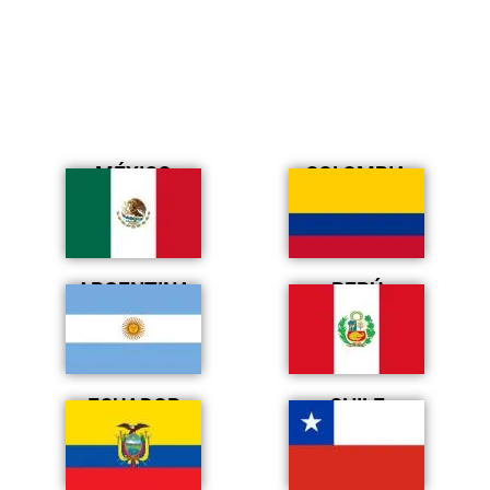
MÉXICO
COLOMBIA
ARGENTINA
PERÚ
ECUADOR
CHILE