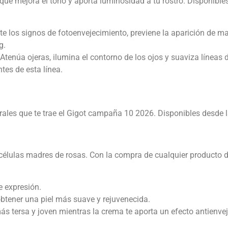
ue mejora el tono y aporta luminosidad a tu rostro. Disponibles
 los signos de fotoenvejecimiento, previene la aparición de m
g.
enúa ojeras, ilumina el contorno de los ojos y suaviza líneas de
tes de esta línea.
rales que te trae el Gigot campaña 10 2026.
Disponibles desde l
lulas madres de rosas. Con la compra de cualquier producto de 
e expresión.
tener una piel más suave y rejuvenecida.
s tersa y joven mientras la crema te aporta un efecto antienve