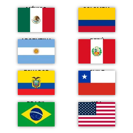
MÉXICO
COLOMBIA
ARGENTINA
PERÚ
ECUADOR
CHILE
BRASIL
USA