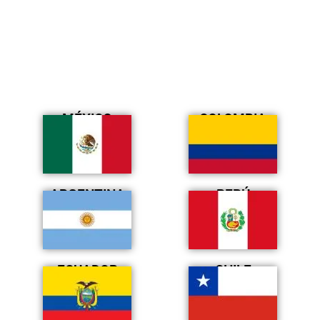
MÉXICO
COLOMBIA
ARGENTINA
PERÚ
ECUADOR
CHILE