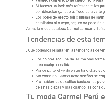
Vestidos con efecto de cuero
negro para l
Si buscas un look más refrescante, los
pan
combinación ganadora. Todo para verte gl
Los
polos de efecto foil
o
blusas de satín
entallados al cuerpo, seguro no pasarás
Así es la moda catálogo Carmel campaña 16 2025
Tendencias de esta te
¿Qué podemos resaltar en las tendencias de t
Los colores son una de las mejores formas
para cualquier salida.
Por su parte, el verde en un tono claro e
Sin embargo, Carmel tiene diseños de
cro
Y si hablamos de estilos básicos, los
polo
de estas piezas y más cuando las consigu
Tu moda Carmel Perú es 