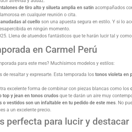
ucir atrevida y audaz.
talones de tiro alto y silueta amplia en satín
acompañados con 
amorosa en cualquier reunión o cita.
 anudadas al cuello
son una apuesta segura en estilo. Y si lo 
 desapercibida en ningún momento.
. Llena de atuendos fantásticos que te harán lucir tal y como 
mporada en Carmel Perú
emporada para este mes? Muchísimos modelos y estilos:
 de resaltar y expresarte. Esta temporada los
tonos violeta en
s otra excelente forma de combinar con piezas blancas como los
p top y jean en tonos crudos
que te darán un aire muy contemp
s o vestidos son un infaltable en tu pedido de este mes
. No pu
es a un excelente precio.
perfecta para lucir y destacar