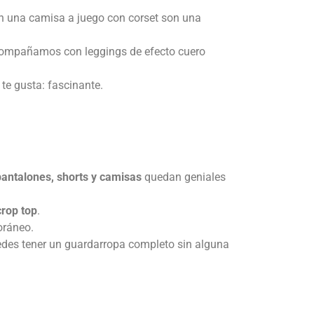
una camisa a juego con corset son una
acompañamos con leggings de efecto cuero
te gusta: fascinante.
 pantalones, shorts y camisas
quedan geniales
crop top
.
oráneo.
edes tener un guardarropa completo sin alguna