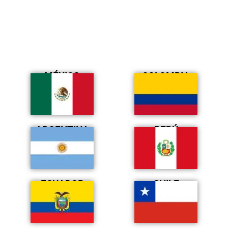
MÉXICO
COLOMBIA
ARGENTINA
PERÚ
ECUADOR
CHILE