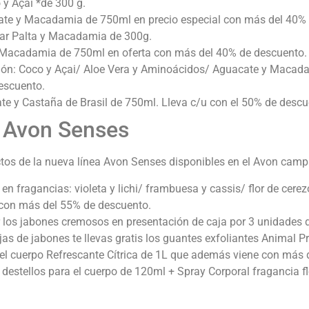
o y Açai *de 300 g.
te y Macadamia de 750ml en precio especial con más del 40% 
inar Palta y Macadamia de 300g.
 Macadamia de 750ml en oferta con más del 40% de descuento.
ión: Coco y Açai/ Aloe Vera y Aminoácidos/ Aguacate y Macadam
escuento.
e y Castaña de Brasil de 750ml. Lleva c/u con el 50% de descu
n Avon Senses
uctos de la nueva línea Avon Senses disponibles en el Avon cam
 en fragancias: violeta y lichi/ frambuesa y cassis/ flor de cer
 con más del 55% de descuento.
 los jabones cremosos en presentación de caja por 3 unidades d
s de jabones te llevas gratis los guantes exfoliantes Animal Pr
a el cuerpo Refrescante Cítrica de 1L que además viene con más
destellos para el cuerpo de 120ml + Spray Corporal fragancia f