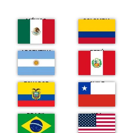
MÉXICO
COLOMBIA
ARGENTINA
PERÚ
ECUADOR
CHILE
BRASIL
USA