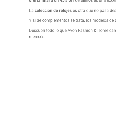
oferta final a un 45% off
de
anillos
es una excel
La
colección de relojes
es otra que no pasa des
Y si de complementos se trata, los modelos de
Descubrí todo lo que Avon Fashion & Home camp
merecés.