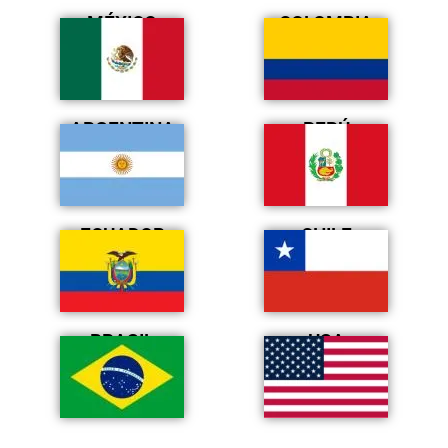
MÉXICO
COLOMBIA
ARGENTINA
PERÚ
ECUADOR
CHILE
BRASIL
USA