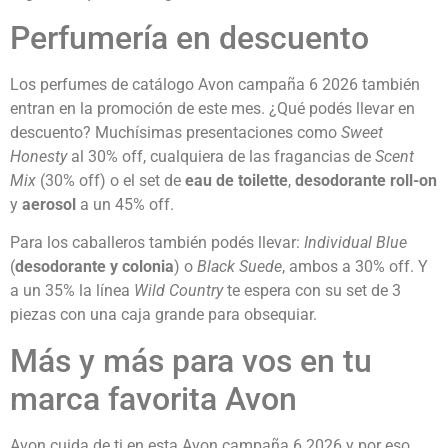
Perfumería en descuento
Los perfumes de catálogo Avon campaña 6 2026 también
entran en la promoción de este mes. ¿Qué podés llevar en
descuento? Muchísimas presentaciones como
Sweet
Honesty
al 30% off, cualquiera de las fragancias de
Scent
Mix
(30% off) o el set de
eau de toilette
,
desodorante roll-on
y
aerosol
a un 45% off.
Para los caballeros también podés llevar:
Individual Blue
(
desodorante y colonia
) o
Black Suede
, ambos a 30% off. Y
a un 35% la línea
Wild Country
te espera con su set de 3
piezas con una caja grande para obsequiar.
Más y más para vos en tu
marca favorita Avon
Avon cuida de ti en esta Avon campaña 6 2026 y por eso