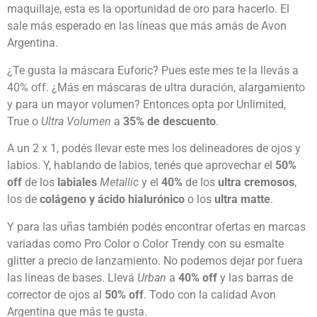
maquillaje, esta es la oportunidad de oro para hacerlo. El
sale más esperado en las líneas que más amás de Avon
Argentina.
¿Te gusta la máscara Euforic? Pues este mes te la llevás a
40% off. ¿Más en máscaras de ultra duración, alargamiento
y para un mayor volumen? Entonces opta por Unlimited,
True o
Ultra Volumen
a
35% de descuento
.
A un 2 x 1, podés llevar este mes los delineadores de ojos y
labios. Y, hablando de labios, tenés que aprovechar el
50%
off
de los
labiales
Metallic
y el
40%
de los
ultra cremosos
,
los de
colágeno y ácido hialurónico
o los
ultra matte
.
Y para las uñas también podés encontrar ofertas en marcas
variadas como Pro Color o Color Trendy con su esmalte
glitter a precio de lanzamiento. No podemos dejar por fuera
las líneas de bases. Llevá
Urban
a
40% off
y las barras de
corrector de ojos al
50% off
. Todo con la calidad Avon
Argentina que más te gusta.