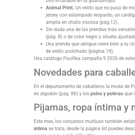
otro infaltable en tu guardarropa.
Animal Print.
Un estilo que no pasa de mo
jersey con estampado leopardo, un cárdig
amplia en chalis viscosa (pág.12).
Sin duda una de las prendas más versátiles
(pág. 8) o de color negro y silueta ajusta
Una prenda que abrigue viene bien a tu cl
de estilo acolchado (página 18).
Una catálogo Pacifika campaña 9 2026 de estre
Novedades para caball
En el departamento de caballeros la moda de P
en algodón (pág. 86) y los
polos y poleras
que l
Pijamas, ropa íntima y 
Este mes, los conjuntos multiuso también están 
íntima
se trata, desde la página 60 puedes desc