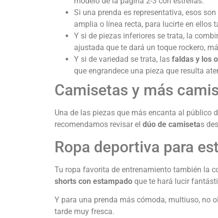
modelo de la página 2-3 con estrellas.
Si una prenda es representativa, esos son
amplia o línea recta, para lucirte en ellos 
Y si de piezas inferiores se trata, la com
ajustada que te dará un toque rockero, m
Y si de variedad se trata, las
faldas y los 
que engrandece una pieza que resulta ate
Camisetas y más camis
Una de las piezas que más encanta al público d
recomendamos revisar el
dúo de camiseta
s des
Ropa deportiva para es
Tu ropa favorita de entrenamiento también la c
shorts con estampado
que te hará lucir fantást
Y para una prenda más cómoda, multiuso, no o
tarde muy fresca.