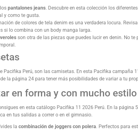
 los
pantalones jeans
. Descubre en esta colección los diferentes
tal y como te gusta.
binación de colores de tela denim es una verdadera locura. Revisa
ás si lo combina con un body manga larga.
overoles
son otra de las piezas que puedes lucir en denin. No te
mporal.
etas
e Pacifika Perú, son las camisetas. En esta Pacifika campaña 11
de la página 24 para tener más posibilidades de variar a tu propi
tar en forma y con mucho estilo
onsigues en esta catálogo Pacifika 11 2026 Perú. En la página
ica en tus salidas a correr o en el gimnasio.
lvides la
combinación de joggers con polera
. Perfectos para e