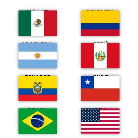
MÉXICO
COLOMBIA
ARGENTINA
PERÚ
ECUADOR
CHILE
BRASIL
USA