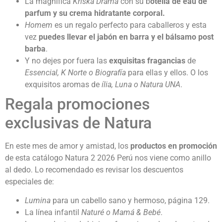
La magnífica
Kriska Drama
con su b
otella de eau de
parfum y su crema hidratante corporal.
Homem
es un regalo perfecto para caballeros y esta
vez
puedes llevar el jabón en barra y el bálsamo post
barba
.
Y no dejes por fuera las
exquisitas fragancias
de
Essencial, K Norte o Biografía
para ellas y ellos. O los
exquisitos aromas de
ília, Luna o Natura UNA
.
Regala promociones
exclusivas de Natura
En este mes de amor y amistad, los
productos en promoción
de esta catálogo Natura 2 2026 Perú nos viene como anillo
al dedo. Lo recomendado es revisar los descuentos
especiales de:
Lumina
para un cabello sano y hermoso, página 129.
La línea infantil
Naturé o Mamá & Bebé
.