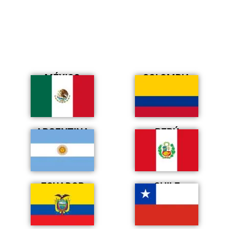
MÉXICO
COLOMBIA
ARGENTINA
PERÚ
ECUADOR
CHILE