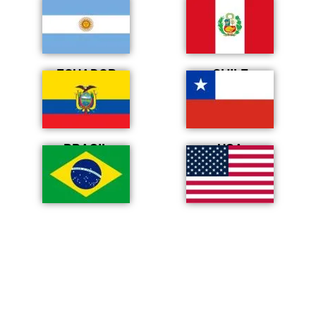
ECUADOR
CHILE
BRASIL
USA
Privacy Policy
|
Cookie Policy
|
Legal notice
|
Contact
Copyright © 2026