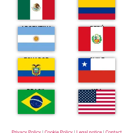
ARGENTINA
PERÚ
ECUADOR
CHILE
BRASIL
USA
Privacy Policy
|
Cookie Policy
|
Legal notice
|
Contact