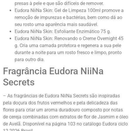
presas à pele e que são difíceis de remover.
Eudora NiiNa Skin: Gel de Limpeza 100ml promove a
remoção de impurezas e bactérias, bem como dá ao
seu rosto uma aparência mais saudável.
Eudora NiiNa Skin: Esfoliante Enzimático 75 g.
Eudora NiiNa Skin: Renovando o Creme Overnight 45
g. Cria uma camada protetora e regenera a sua pele
durante a noite para um rosto fresco e limpo, pronto
para outro dia.
Fragrância Eudora NiiNa
Secrets
– As fragrâncias de Eudora NiiNa Secrets são inspiradas
pela doçura dos frutos vermelhos e pela delicadeza das
flores para criar um aroma duradouro composto por notas
de cereja combinadas com extratos de flor de Jasmim e óleo
de Avelã. Disponível na página 103 no catálogo Eudora ciclo
12 2026 Brasil.