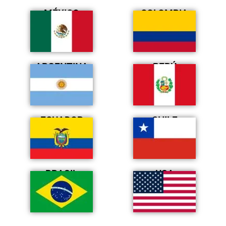
MÉXICO
COLOMBIA
ARGENTINA
PERÚ
ECUADOR
CHILE
BRASIL
USA