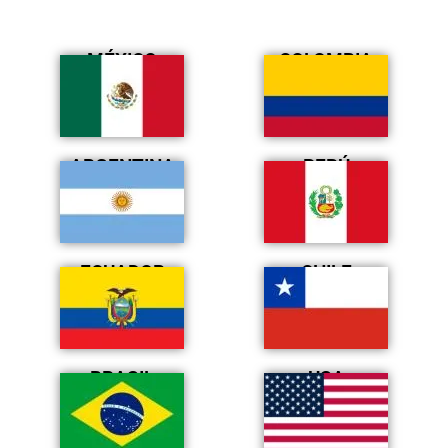
MÉXICO
COLOMBIA
ARGENTINA
PERÚ
ECUADOR
CHILE
BRASIL
USA