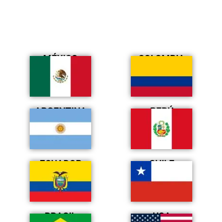
MÉXICO
COLOMBIA
ARGENTINA
PERÚ
ECUADOR
CHILE
BRASIL
USA